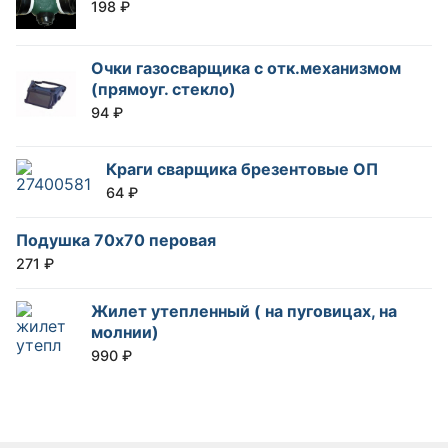
198
₽
Очки газосварщика с отк.механизмом
(прямоуг. стекло)
94
₽
Краги сварщика брезентовые ОП
64
₽
Подушка 70х70 перовая
271
₽
Жилет утепленный ( на пуговицах, на
молнии)
990
₽