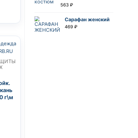
563
₽
Сарафан женский
469
₽
АЩИТЫ
Х
ойк.
ткань
0 г\м