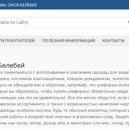
, СИЗ В БЕЛЕБЕЕ
ать:
ЛЯ ПОКУПАТЕЛЕЙ
ПОЛЕЗНАЯ ИНФОРМАЦИЯ
КОНТАКТЫ
Белебей
е ознакомиться с фотографиями и описанием одежды для защи
рщика, костюмом влагозащитным, плащом-дождевиком, жилето
слухи не убеждали вас в обратном, например, что униформа мож
орые вы обратились, чтобы купить униформу) обязательно найде
низации, как это ни удивительно). Все эти мечты сбудутся, есл
роком ассортименте, а также с возможностью нанесения надпис
дежды особенно высоки, будь то обычный макинтош, который вы
ьной работы и воздействия опасных и агрессивных сред. Защи
ких как гроза, ветер, дождь или, в некоторых случаях, холод. 