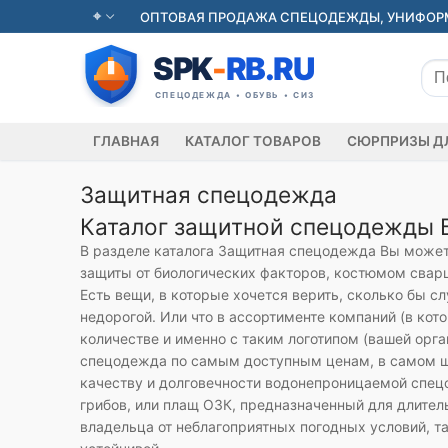
Перейти
ОПТОВАЯ ПРОДАЖА СПЕЦОДЕЖДЫ, УНИФОРМЫ
к
содержимому
Иск
ГЛАВНАЯ
КАТАЛОГ ТОВАРОВ
СЮРПРИЗЫ Д
Защитная спецодежда
Каталог защитной спецодежды 
В разделе каталога Защитная спецодежда Вы может
защиты от биологических факторов, костюмом сва
Есть вещи, в которые хочется верить, сколько бы 
недорогой. Или что в ассортименте компаний (в кот
количестве и именно с таким логотипом (вашей орга
спецодежда по самым доступным ценам, в самом ши
качеству и долговечности водонепроницаемой спецо
грибов, или плащ ОЗК, предназначенный для длител
владельца от неблагоприятных погодных условий, та