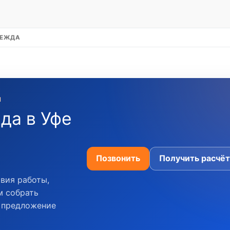
ДЕЖДА
Й
да в Уфе
Позвонить
Получить расчёт
вия работы,
м собрать
м предложение